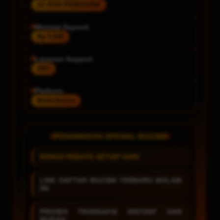
23 JUTA PENGGUNA
Minimal Deposit
Rp 5.000
Layanan Support
24/7
Platform
Multi-Device
PENAWARAN SPESIAL BOZ388
BONUS REBATE SETIAP HARI
LINK DAFTAR BOZ388 TERBARU MALAM
INI
PROSES TRANSAKSI INSTANT DAN
MUDAH