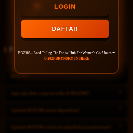
dapat mengakses berbagai informasi secara
LOGIN
nyaman di berbagai perangkat.
DAFTAR
FAQ Seputar BOZ388
BOZ388 - Road To Lpg The Digital Hub For Women's Golf Journey
© 2026 BRYNSKY IN HERE
Apa itu BOZ388 dan hubungannya dengan komunitas
⌃
BOZ388?
BOZ388 merupakan platform digital yang menghadirkan
Apa saja fitur yang tersedia di BOZ388?
⌃
berbagai informasi, pembaruan fitur, serta konten informatif
dalam satu tempat. Platform ini dirancang dengan tampilan
BOZ388 menyediakan berbagai fitur yang membantu pengguna
Apakah BOZ388 aman digunakan?
⌃
modern dan navigasi yang mudah digunakan di berbagai
memperoleh informasi terbaru, panduan penggunaan, pembaruan
perangkat.
sistem, serta konten yang terus diperbarui secara berkala demi
BOZ388 mengutamakan keamanan dan kenyamanan pengguna
Apakah BOZ388 selalu menghadirkan pembaruan?
⌃
pengalaman digital yang lebih nyaman.
melalui sistem yang dirancang agar proses akses berjalan lebih