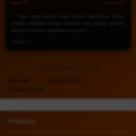
Putri W.
★★★★★
"Saya cukup terkesan dengan kualitas tampilannya. Desain
premium dipadukan dengan informasi yang lengkap membuat
platform ini nyaman digunakan setiap saat"
2026-06-02
© 2026 BRYNSKY IN HERE
BOZ 388
>
LINK BOZ388
>
SITUS GACOR
Buka
Footer Navigation
Products